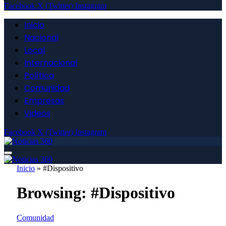
Facebook
X (Twitter)
Instagram
Inicio
Nacional
Local
Internacional
Política
Comunidad
Empresas
Videos
Facebook
X (Twitter)
Instagram
Inicio
»
#Dispositivo
Browsing:
#Dispositivo
Comunidad