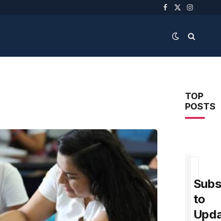
Facebook
X
Instagra
(Twitter)
TOP
POSTS
Subs
to
Upda