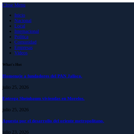
Close Menu
Inicio
Nacional
Local
Internacional
Política
Comunidad
Empresas
Videos
What's Hot
Homenaje a fundadores del PAN Jalisco.
julio 25, 2026
Entrega Sheinbaum viviendas en Morelos.
julio 25, 2026
Apuesta por el desarrollo del oriente metropolitano.
julio 23, 2026