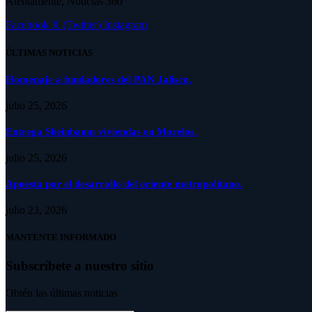
Atentamente, Noticias 360
Facebook
X (Twitter)
Instagram
ÚLTIMAS NOTICIAS
Homenaje a fundadores del PAN Jalisco.
julio 25, 2026
Entrega Sheinbaum viviendas en Morelos.
julio 25, 2026
Apuesta por el desarrollo del oriente metropolitano.
julio 23, 2026
MANTENTE INFORMADO
Subscríbete a nuestro sitio
Obtén las últimas noticias