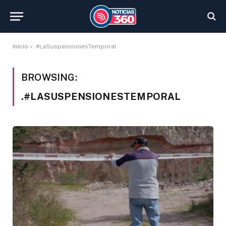
Inicio
»
.#LaSuspensionesTemporal
BROWSING:
.#LASUSPENSIONESTEMPORAL