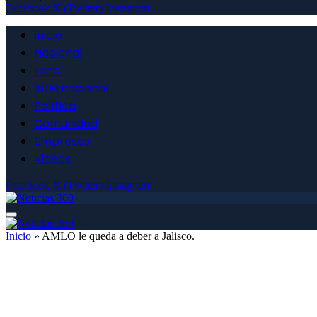
Facebook
X (Twitter)
Instagram
Inicio
Nacional
Local
Internacional
Política
Comunidad
Empresas
Videos
Facebook
X (Twitter)
Instagram
Inicio
»
AMLO le queda a deber a Jalisco.