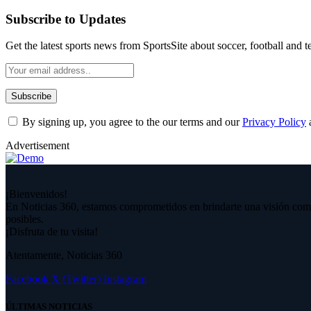
Subscribe to Updates
Get the latest sports news from SportsSite about soccer, football and t
By signing up, you agree to the our terms and our
Privacy Policy
Advertisement
¡Bienvenidos!
En Noticias 360, estamos comprometidos en brindarte una visión compl
posibles.
¡Disfruta de tu visita!
Atentamente, Noticias 360
Facebook
X (Twitter)
Instagram
ÚLTIMAS NOTICIAS