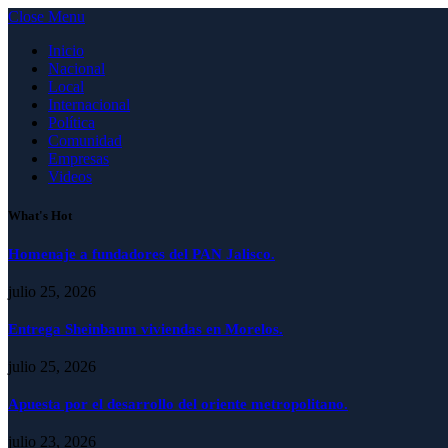
Close Menu
Inicio
Nacional
Local
Internacional
Política
Comunidad
Empresas
Videos
What's Hot
Homenaje a fundadores del PAN Jalisco.
julio 25, 2026
Entrega Sheinbaum viviendas en Morelos.
julio 25, 2026
Apuesta por el desarrollo del oriente metropolitano.
julio 23, 2026