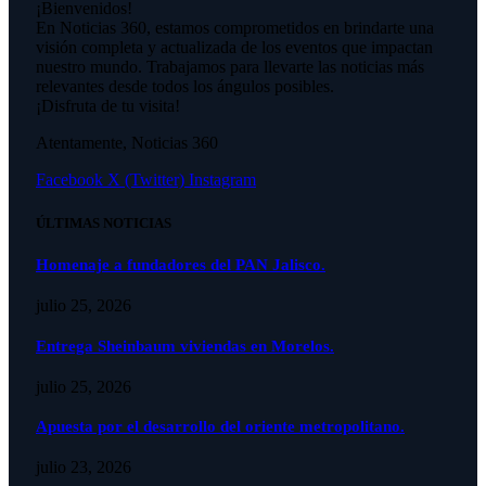
¡Bienvenidos!
En Noticias 360, estamos comprometidos en brindarte una
visión completa y actualizada de los eventos que impactan
nuestro mundo. Trabajamos para llevarte las noticias más
relevantes desde todos los ángulos posibles.
¡Disfruta de tu visita!
Atentamente, Noticias 360
Facebook
X (Twitter)
Instagram
ÚLTIMAS NOTICIAS
Homenaje a fundadores del PAN Jalisco.
julio 25, 2026
Entrega Sheinbaum viviendas en Morelos.
julio 25, 2026
Apuesta por el desarrollo del oriente metropolitano.
julio 23, 2026