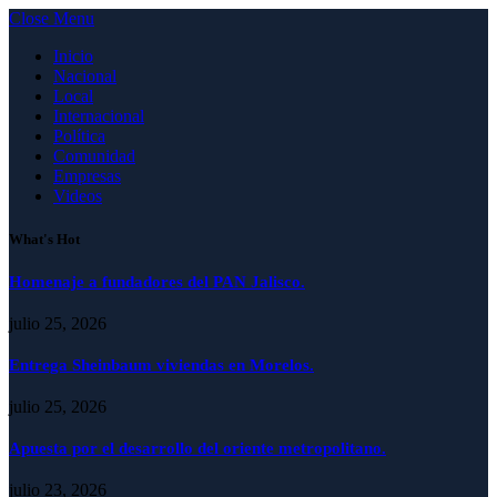
Close Menu
Inicio
Nacional
Local
Internacional
Política
Comunidad
Empresas
Videos
What's Hot
Homenaje a fundadores del PAN Jalisco.
julio 25, 2026
Entrega Sheinbaum viviendas en Morelos.
julio 25, 2026
Apuesta por el desarrollo del oriente metropolitano.
julio 23, 2026