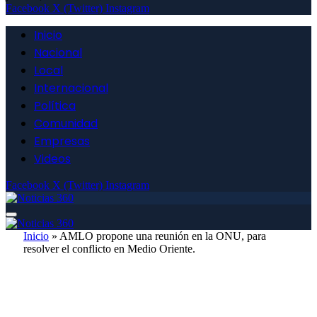
Facebook
X (Twitter)
Instagram
Inicio
Nacional
Local
Internacional
Política
Comunidad
Empresas
Videos
Facebook
X (Twitter)
Instagram
Inicio
»
AMLO propone una reunión en la ONU, para
resolver el conflicto en Medio Oriente.