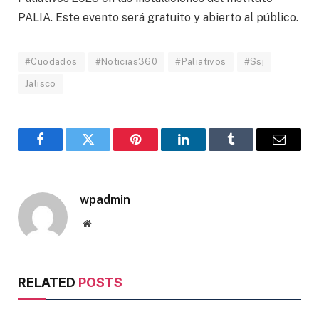
PALIA. Este evento será gratuito y abierto al público.
#Cuodados
#Noticias360
#Paliativos
#Ssj
Jalisco
Facebook
Twitter
Pinterest
LinkedIn
Tumblr
Email
wpadmin
Website
RELATED
POSTS