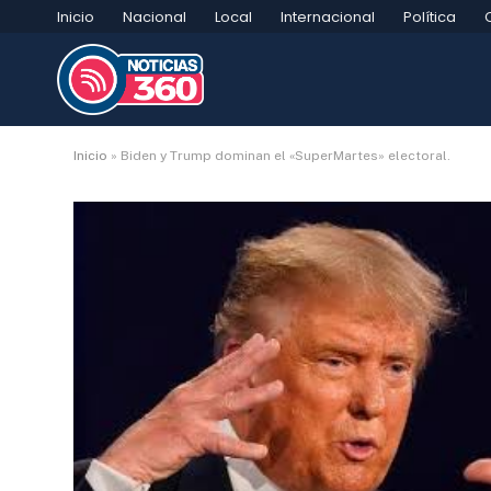
Inicio
Nacional
Local
Internacional
Política
Inicio
»
Biden y Trump dominan el «SuperMartes» electoral.