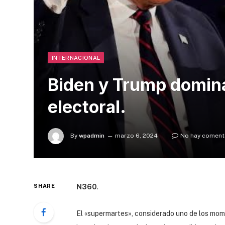
INTERNACIONAL
Biden y Trump domin
electoral.
By
wpadmin
marzo 6, 2024
No hay coment
SHARE
N360
.
El «supermartes», considerado uno de los mom