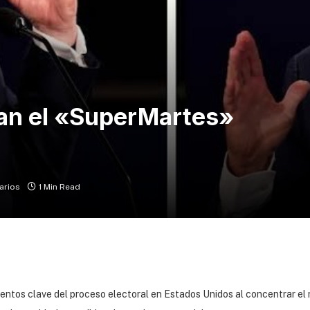
an el «SuperMartes»
arios
1 Min Read
entos clave del proceso electoral en Estados Unidos al concentrar el