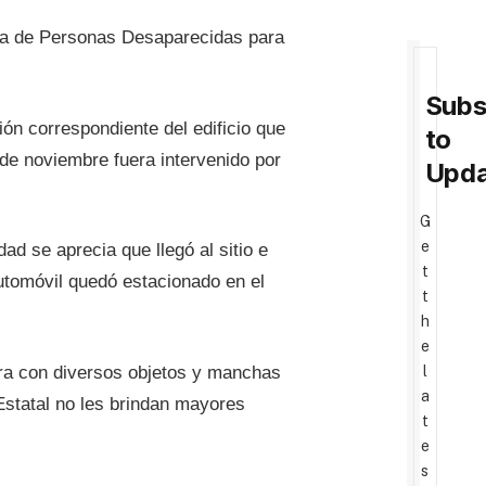
lía de Personas Desaparecidas para
Subs
ón correspondiente del edificio que
to
de noviembre fuera intervenido por
Upda
G
e
ad se aprecia que llegó al sitio e
t
automóvil quedó estacionado en el
t
h
e
l
egra con diversos objetos y manchas
a
 Estatal no les brindan mayores
t
e
s