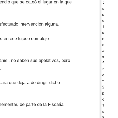
endió que se cateó el lugar en la que
t
s
p
o
efectuado intervención alguna.
rt
s
os en ese lujoso complejo
n
e
w
s
niel, no saben sus apelativos, pero
f
.
r
o
m
ra que dejara de dirigir dicho
S
p
o
ementar, de parte de la Fiscalía
rt
s
S