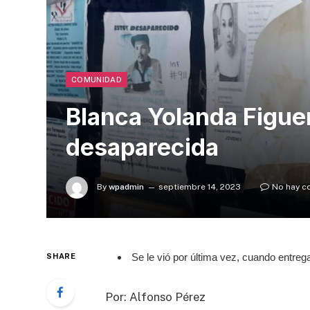
COMUNIDAD
Blanca Yolanda Figuer
desaparecida
By
wpadmin
septiembre 14, 2023
No hay c
Se le vió por última vez, cuando entregar
SHARE
Por: Alfonso Pérez