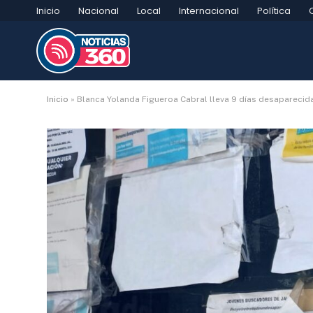
Inicio
Nacional
Local
Internacional
Política
Inicio
»
Blanca Yolanda Figueroa Cabral lleva 9 días desaparecid