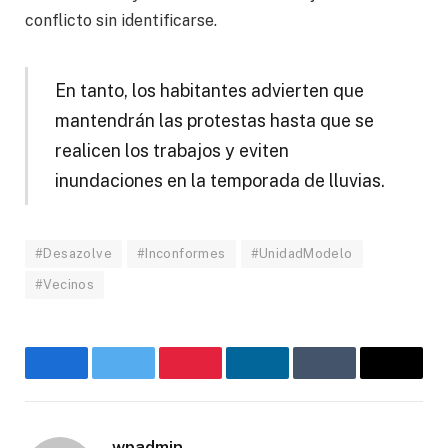
conflicto sin identificarse.
En tanto, los habitantes advierten que
mantendrán las protestas hasta que se
realicen los trabajos y eviten
inundaciones en la temporada de lluvias.
#Desazolve
#Inconformes
#UnidadModelo
#Vecinos
Facebook
Twitter
Pinterest
LinkedIn
Tumblr
Email
wpadmin