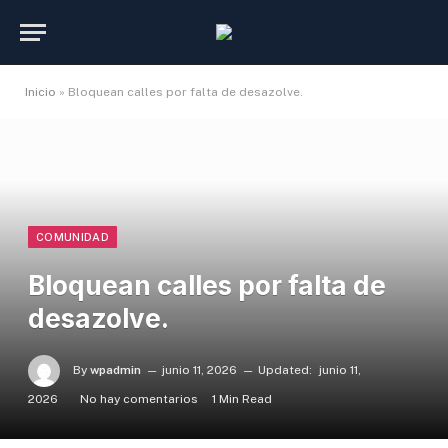
Inicio
»
Bloquean calles por falta de desazolve.
COMUNIDAD
Bloquean calles por falta de
desazolve.
By
wpadmin
junio 11, 2026
Updated:
junio 11,
2026
No hay comentarios
1 Min Read