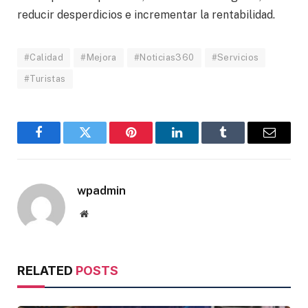
reducir desperdicios e incrementar la rentabilidad.
#Calidad
#Mejora
#Noticias360
#Servicios
#Turistas
Facebook
Twitter
Pinterest
LinkedIn
Tumblr
Email
wpadmin
Website
RELATED
POSTS