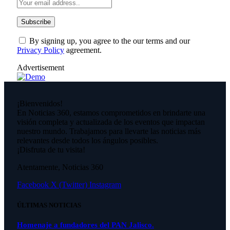
By signing up, you agree to the our terms and our
Privacy Policy
agreement.
Advertisement
¡Bienvenidos!
En Noticias 360, estamos comprometidos en brindarte una
visión completa y actualizada de los eventos que impactan
nuestro mundo. Trabajamos para llevarte las noticias más
relevantes desde todos los ángulos posibles.
¡Disfruta de tu visita!
Atentamente, Noticias 360
Facebook
X (Twitter)
Instagram
ÚLTIMAS NOTICIAS
Homenaje a fundadores del PAN Jalisco.