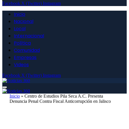
Facebook
X (Twitter)
Instagram
Inicio
Nacional
Local
Internacional
Política
Comunidad
Empresas
Videos
Facebook
X (Twitter)
Instagram
Inicio
»
Centro de Estudios Pila Seca A.C. Presenta
Denuncia Penal Contra Fiscal Anticorrupción en Jalisco