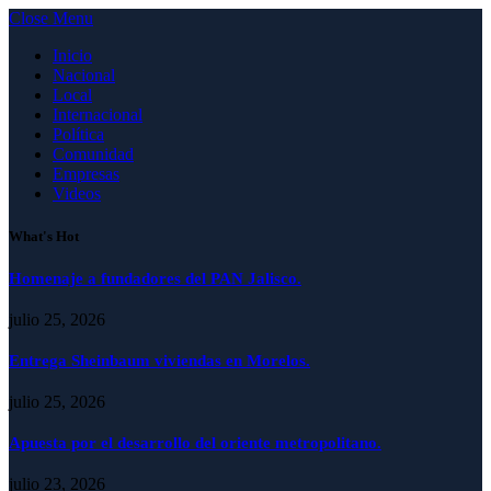
Close Menu
Inicio
Nacional
Local
Internacional
Política
Comunidad
Empresas
Videos
What's Hot
Homenaje a fundadores del PAN Jalisco.
julio 25, 2026
Entrega Sheinbaum viviendas en Morelos.
julio 25, 2026
Apuesta por el desarrollo del oriente metropolitano.
julio 23, 2026