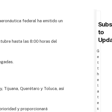
 aeronáutica federal ha emitido un
Subs
to
Upda
tubre hasta las 8:00 horas del
G
e
legadas.
t
t
h
e
l
, Tijuana, Querétaro y Toluca, así
a
t
e
prioridad y proporcionará
s