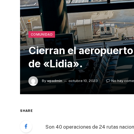
COMUNIDAD
Cierran el aeropuerto 
de «Lidia».
By
wpadmin
octubre 10, 2023
No hay come
SHARE
Son 40 operaciones de 24 rutas naciona