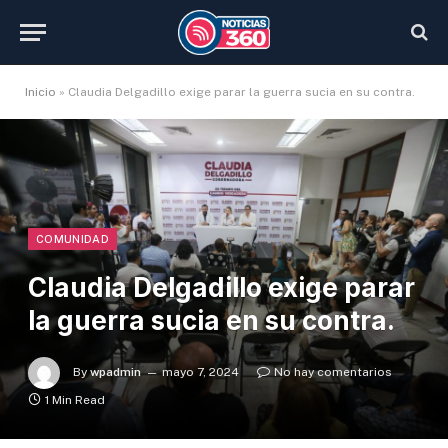
Inicio
»
Claudia Delgadillo exige parar la guerra sucia en su contra.
COMUNIDAD
Claudia Delgadillo exige parar
la guerra sucia en su contra.
By
wpadmin
mayo 7, 2024
No hay comentarios
1 Min Read