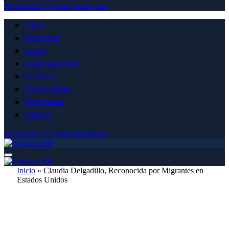
Facebook
X (Twitter)
Instagram
Inicio
Nacional
Local
Internacional
Política
Comunidad
Empresas
Videos
Facebook
X (Twitter)
Instagram
Inicio
»
Claudia Delgadillo, Reconocida por Migrantes en
Estados Unidos