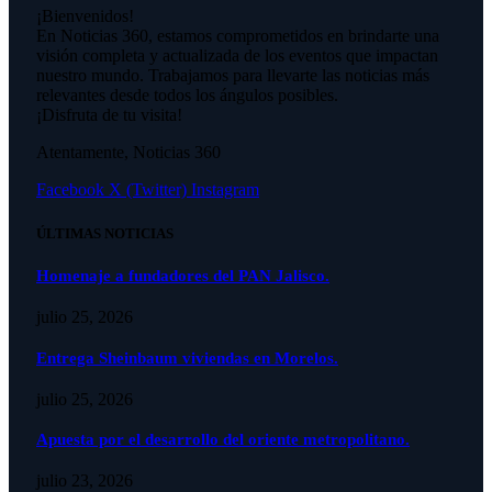
¡Bienvenidos!
En Noticias 360, estamos comprometidos en brindarte una
visión completa y actualizada de los eventos que impactan
nuestro mundo. Trabajamos para llevarte las noticias más
relevantes desde todos los ángulos posibles.
¡Disfruta de tu visita!
Atentamente, Noticias 360
Facebook
X (Twitter)
Instagram
ÚLTIMAS NOTICIAS
Homenaje a fundadores del PAN Jalisco.
julio 25, 2026
Entrega Sheinbaum viviendas en Morelos.
julio 25, 2026
Apuesta por el desarrollo del oriente metropolitano.
julio 23, 2026