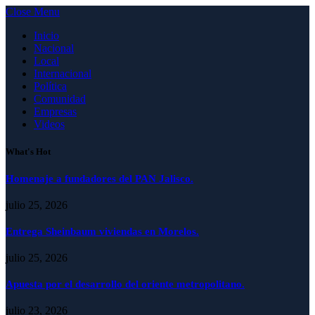
Close Menu
Inicio
Nacional
Local
Internacional
Política
Comunidad
Empresas
Videos
What's Hot
Homenaje a fundadores del PAN Jalisco.
julio 25, 2026
Entrega Sheinbaum viviendas en Morelos.
julio 25, 2026
Apuesta por el desarrollo del oriente metropolitano.
julio 23, 2026