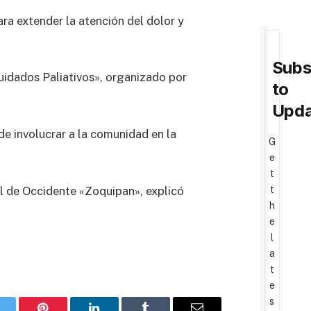
a extender la atención del dolor y
Subs
uidados Paliativos», organizado por
to
Upda
de involucrar a la comunidad en la
G
e
t
al de Occidente «Zoquipan», explicó
t
h
e
l
a
t
e
s