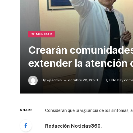
COMUNIDAD
Crearán comunidades
extender la atención d
By
wpadmin
octubre 20, 2023
No hay come
SHARE
Consideran que la vigilancia de los síntomas, 
Redacción Noticias360
.