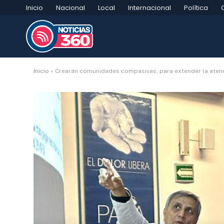
Inicio
Nacional
Local
Internacional
Política
Inicio
»
Crearán comunidades compasivas, para extender la atenc