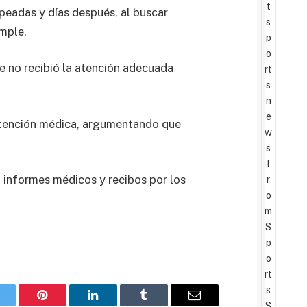
t
lpeadas y días después, al buscar
s
imple.
p
o
de no recibió la atención adecuada
rt
s
n
e
a atención médica, argumentando que
w
s
f
, informes médicos y recibos por los
r
o
m
S
p
o
rt
s
witter
Pinterest
LinkedIn
Tumblr
Email
S