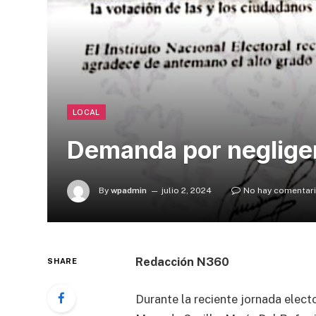
LOCAL
Demanda por negligen
By
wpadmin
julio 2, 2024
No hay comentar
Redacción N360
SHARE
Durante la reciente jornada elect