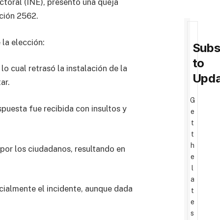
ctoral (INE), presentó una queja
cción 2562.
 la elección:
Subs
to
o cual retrasó la instalación de la
Upda
ar.
G
espuesta fue recibida con insultos y
e
t
t
h
e por los ciudadanos, resultando en
e
l
a
ficialmente el incidente, aunque dada
t
e
s