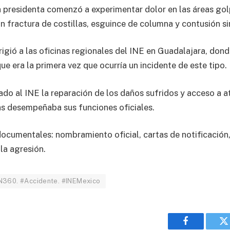
, la presidenta comenzó a experimentar dolor en las áreas go
n fractura de costillas, esguince de columna y contusión s
rigió a las oficinas regionales del INE en Guadalajara, don
ue era la primera vez que ocurría un incidente de este tipo.
itado al INE la reparación de los daños sufridos y acceso 
as desempeñaba sus funciones oficiales.
ocumentales: nombramiento oficial, cartas de notificación
 la agresión.
 #N360. #Accidente. #INEMexico
Facebook
T