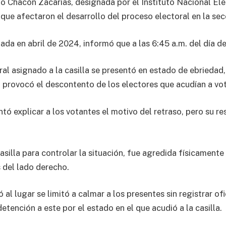
o Chacón Zacarías, designada por el Instituto Nacional Ele
 que afectaron el desarrollo del proceso electoral en la se
nada en abril de 2024, informó que a las 6:45 a.m. del día de
l asignado a la casilla se presentó en estado de ebriedad, l
 provocó el descontento de los electores que acudían a vot
entó explicar a los votantes el motivo del retraso, pero su r
 casilla para controlar la situación, fue agredida físicament
s del lado derecho.
 al lugar se limitó a calmar a los presentes sin registrar o
detención a este por el estado en el que acudió a la casilla.