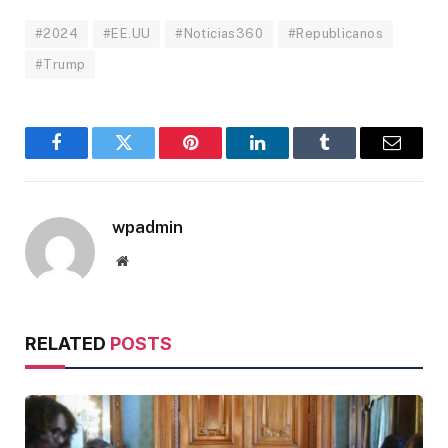
#2024
#EE.UU
#Noticias360
#Republicanos
#Trump
Facebook
Twitter
Pinterest
LinkedIn
Tumblr
Email
wpadmin
Website
RELATED
POSTS