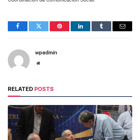
Facebook
Twitter
Pinterest
LinkedIn
Tumblr
Email
wpadmin
Website
RELATED
POSTS