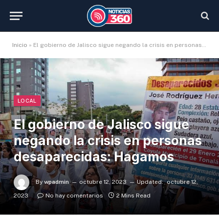
Inicio
»
El gobierno de Jalisco sigue negando la crisis en personas desaparecidas: Hagamos
LOCAL
El gobierno de Jalisco sigue
negando la crisis en personas
desaparecidas: Hagamos
By
wpadmin
octubre 12, 2023
Updated:
octubre 12,
2023
No hay comentarios
2 Mins Read