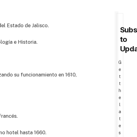
el Estado de Jalisco.
Subs
to
ogía e Historia.
Upda
G
e
zando su funcionamiento en 1610,
t
t
h
e
l
a
Francés.
t
e
mo hotel hasta 1660.
s