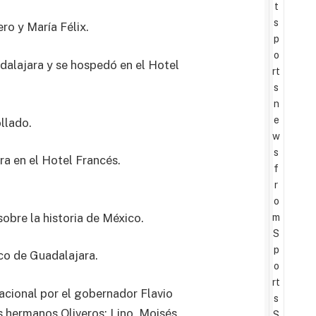
t
s
ro y María Félix.
p
o
dalajara y se hospedó en el Hotel
rt
s
n
e
llado.
w
s
a en el Hotel Francés.
f
r
o
sobre la historia de México.
m
S
p
ico de Guadalajara.
o
rt
acional por el gobernador Flavio
s
 hermanos Oliveros: Lino, Moisés,
S