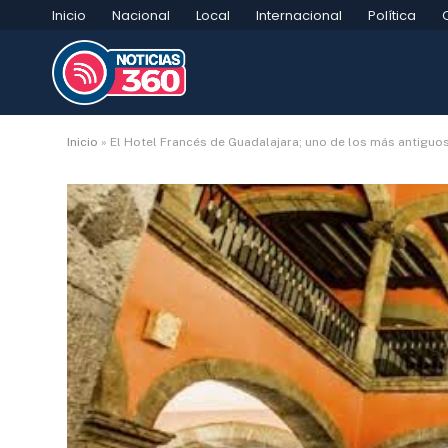
Inicio
Nacional
Local
Internacional
Política
Inicio
»
El Hotel Francés de Guadalajara; uno de los más antiguo