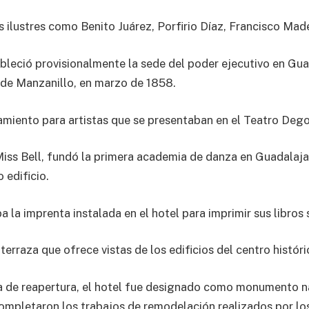
s ilustres como Benito Juárez, Porfirio Díaz, Francisco Made
bleció provisionalmente la sede del poder ejecutivo en Gua
o de Manzanillo, en marzo de 1858.
jamiento para artistas que se presentaban en el Teatro Dego
iss Bell, fundó la primera academia de danza en Guadalajar
 edificio.
ba la imprenta instalada en el hotel para imprimir sus libros 
 terraza que ofrece vistas de los edificios del centro histór
ia de reapertura, el hotel fue designado como monumento n
ompletaron los trabajos de remodelación realizados por los