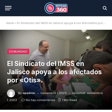
Inicio
»
El Sindicato del IMSS en Jalisco apoya a los afectados por «Otis».
COMUNIDAD
El Sindicato del IMSS en
Jalisco apoya a los afectados
por «Otis».
By
wpadmin
noviembre 1, 2023
Updated:
noviembre
1, 2023
No hay comentarios
1 Min Read