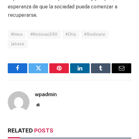
esperanza de que la sociedad pueda comenzar a
recuperarse.
#Imss
#Noticias360
#Otis
#Sindicato
Jalisco
Facebook
Twitter
Pinterest
LinkedIn
Tumblr
Email
wpadmin
Website
RELATED
POSTS