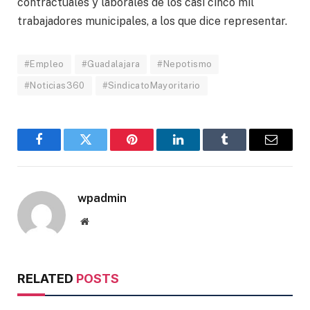
contractuales y laborales de los casi cinco mil
trabajadores municipales, a los que dice representar.
#Empleo
#Guadalajara
#Nepotismo
#Noticias360
#SindicatoMayoritario
Facebook
Twitter
Pinterest
LinkedIn
Tumblr
Email
wpadmin
Website
RELATED
POSTS