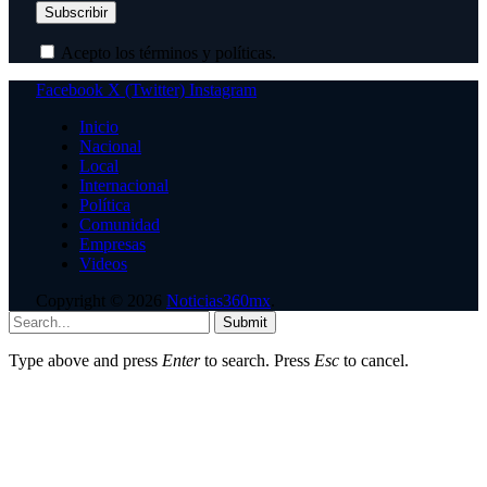
Acepto los términos y políticas.
Facebook
X (Twitter)
Instagram
Inicio
Nacional
Local
Internacional
Política
Comunidad
Empresas
Videos
Copyright © 2026
Noticias360mx
.
Submit
Type above and press
Enter
to search. Press
Esc
to cancel.