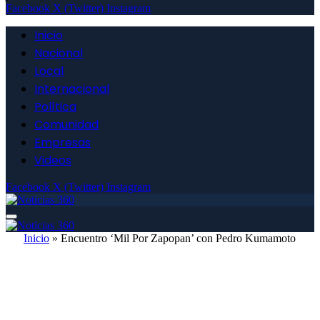
Facebook
X (Twitter)
Instagram
Inicio
Nacional
Local
Internacional
Política
Comunidad
Empresas
Videos
Facebook
X (Twitter)
Instagram
Inicio
»
Encuentro ‘Mil Por Zapopan’ con Pedro Kumamoto