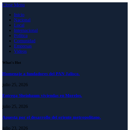
Close Menu
Inicio
Nacional
Local
Internacional
Política
Comunidad
Empresas
Videos
What's Hot
Homenaje a fundadores del PAN Jalisco.
julio 25, 2026
Entrega Sheinbaum viviendas en Morelos.
julio 25, 2026
Apuesta por el desarrollo del oriente metropolitano.
julio 23, 2026