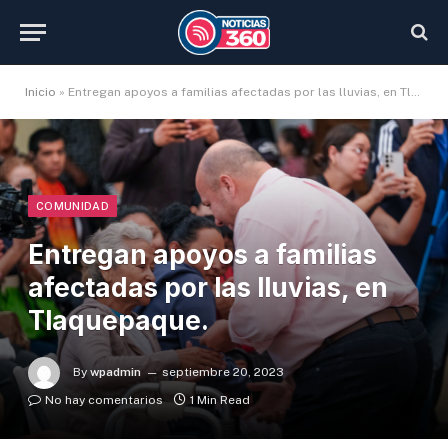
Inicio
»
Entregan apoyos a familias afectadas por las lluvias, en Tlaquepaque.
COMUNIDAD
Entregan apoyos a familias
afectadas por las lluvias, en
Tlaquepaque.
By
wpadmin
septiembre 20, 2023
No hay comentarios
1 Min Read