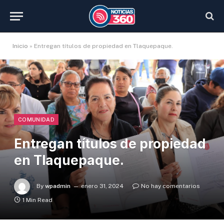
Inicio
»
Entregan títulos de propiedad en Tlaquepaque.
COMUNIDAD
Entregan títulos de propiedad
en Tlaquepaque.
By
wpadmin
enero 31, 2024
No hay comentarios
1 Min Read