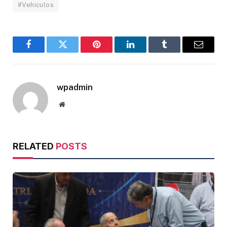
#Vehiculos
Facebook
Twitter
Pinterest
LinkedIn
Tumblr
Email
wpadmin
Website
RELATED
POSTS