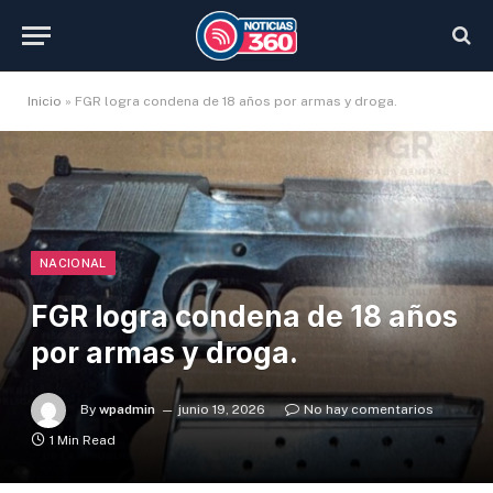
Inicio
»
FGR logra condena de 18 años por armas y droga.
NACIONAL
FGR logra condena de 18 años
por armas y droga.
By
wpadmin
junio 19, 2026
No hay comentarios
1 Min Read