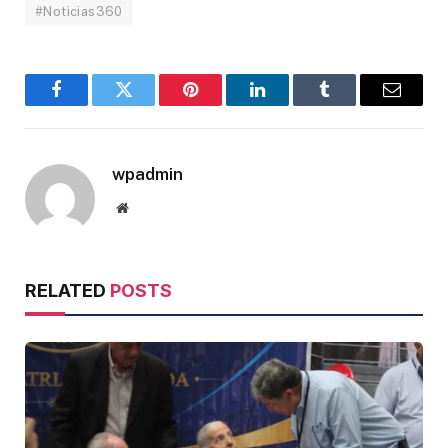
#Noticias360
Facebook
Twitter
Pinterest
LinkedIn
Tumblr
Email
wpadmin
Website
RELATED
POSTS