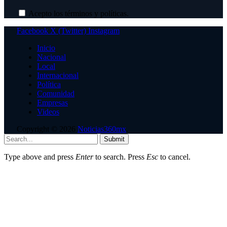
Acepto los términos y políticas.
Facebook
X (Twitter)
Instagram
Inicio
Nacional
Local
Internacional
Política
Comunidad
Empresas
Videos
Copyright © 2026
Noticias360mx
.
Submit
Type above and press
Enter
to search. Press
Esc
to cancel.