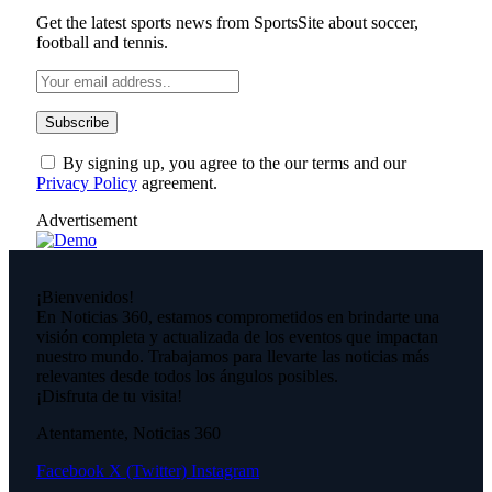
Get the latest sports news from SportsSite about soccer,
football and tennis.
By signing up, you agree to the our terms and our
Privacy Policy
agreement.
Advertisement
¡Bienvenidos!
En Noticias 360, estamos comprometidos en brindarte una
visión completa y actualizada de los eventos que impactan
nuestro mundo. Trabajamos para llevarte las noticias más
relevantes desde todos los ángulos posibles.
¡Disfruta de tu visita!
Atentamente, Noticias 360
Facebook
X (Twitter)
Instagram