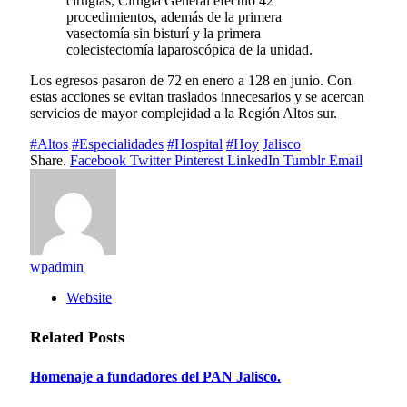
cirugías; Cirugía General efectuó 42
procedimientos, además de la primera
vasectomía sin bisturí y la primera
colecistectomía laparoscópica de la unidad.
Los egresos pasaron de 72 en enero a 128 en junio. Con
estas acciones se evitan traslados innecesarios y se acercan
servicios de mayor complejidad a la Región Altos sur.
#Altos
#Especialidades
#Hospital
#Hoy
Jalisco
Share.
Facebook
Twitter
Pinterest
LinkedIn
Tumblr
Email
wpadmin
Website
Related
Posts
Homenaje a fundadores del PAN Jalisco.