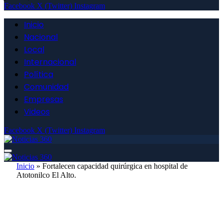
Facebook
X (Twitter)
Instagram
Inicio
Nacional
Local
Internacional
Política
Comunidad
Empresas
Videos
Facebook
X (Twitter)
Instagram
Inicio
»
Fortalecen capacidad quirúrgica en hospital de
Atotonilco El Alto.