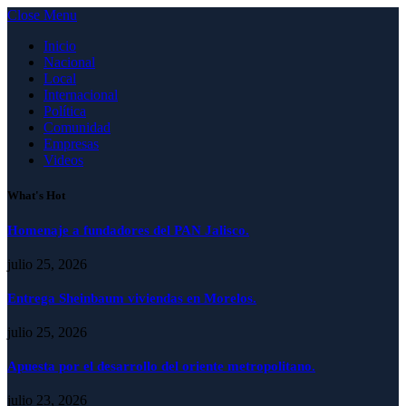
Close Menu
Inicio
Nacional
Local
Internacional
Política
Comunidad
Empresas
Videos
What's Hot
Homenaje a fundadores del PAN Jalisco.
julio 25, 2026
Entrega Sheinbaum viviendas en Morelos.
julio 25, 2026
Apuesta por el desarrollo del oriente metropolitano.
julio 23, 2026