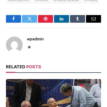
#Noticias360
#Pemex
#Puente Grande
#Tonala
Facebook
Twitter
Pinterest
LinkedIn
Tumblr
Email
wpadmin
Website
RELATED
POSTS