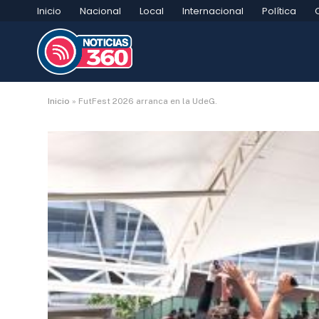
Inicio
Nacional
Local
Internacional
Política
Inicio
»
FutFest 2026 arranca en la UdeG.