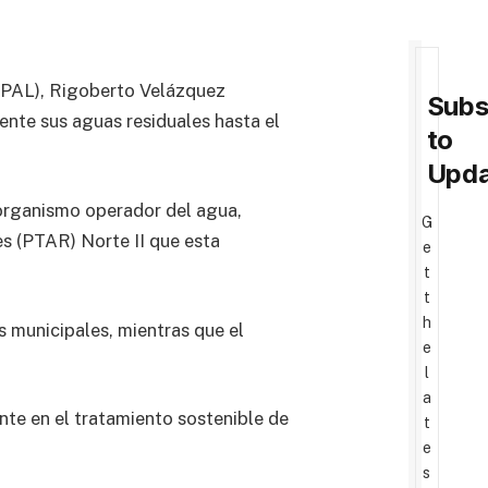
EAPAL), Rigoberto Velázquez
Subs
ente sus aguas residuales hasta el
to
Upda
 organismo operador del agua,
G
s (PTAR) Norte II que esta
e
t
t
h
es municipales, mientras que el
e
l
a
te en el tratamiento sostenible de
t
e
s