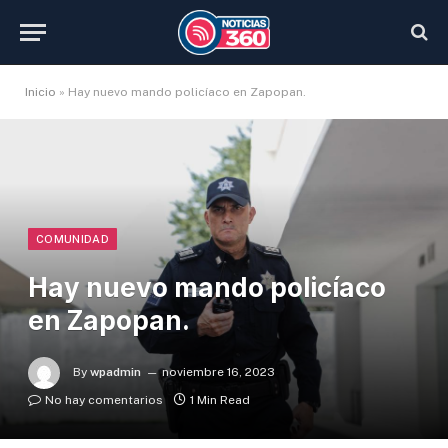
Inicio
»
Hay nuevo mando policíaco en Zapopan.
COMUNIDAD
Hay nuevo mando policíaco
en Zapopan.
By
wpadmin
noviembre 16, 2023
No hay comentarios
1 Min Read