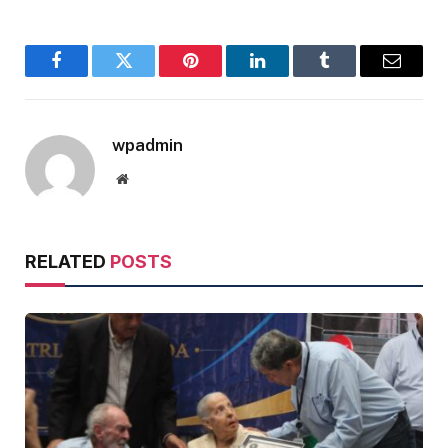
Facebook
Twitter
Pinterest
LinkedIn
Tumblr
Email
wpadmin
Website
RELATED
POSTS