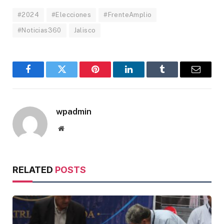
#2024
#Elecciones
#FrenteAmplio
#Noticias360
Jalisco
Facebook
Twitter
Pinterest
LinkedIn
Tumblr
Email
wpadmin
Website
RELATED
POSTS