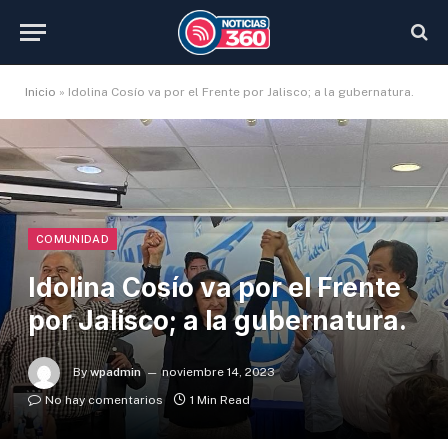
Inicio
»
Idolina Cosío va por el Frente por Jalisco; a la gubernatura.
COMUNIDAD
Idolina Cosío va por el Frente
por Jalisco; a la gubernatura.
By
wpadmin
noviembre 14, 2023
No hay comentarios
1 Min Read