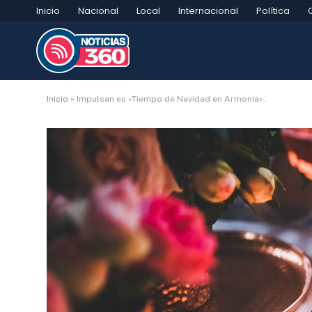
Inicio
Nacional
Local
Internacional
Política
Inicio
»
Impulsan es «Tiempo de Navidad en Armonía».