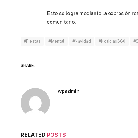
Esto se logra mediante la expresión r
comunitario.
#Fiestas
#Mental
#Navidad
#Noticias360
#S
SHARE.
wpadmin
RELATED
POSTS