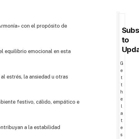
Armonía» con el propósito de
Subs
to
Upda
el equilibrio emocional en esta
G
e
l estrés, la ansiedad u otras
t
t
h
e
ente festivo, cálido, empático e
l
a
t
ntribuyan a la estabilidad
e
s