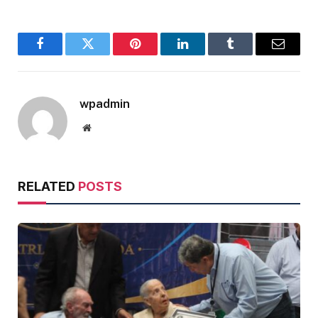
Facebook
Twitter
Pinterest
LinkedIn
Tumblr
Email
wpadmin
Website
RELATED
POSTS