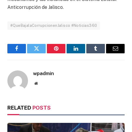
Anticorrupción de Jalisco.
#QueBajalaCorrupcionenJalisco #Noticias360
Facebook
Twitter
Pinterest
LinkedIn
Tumblr
Email
wpadmin
Website
RELATED
POSTS