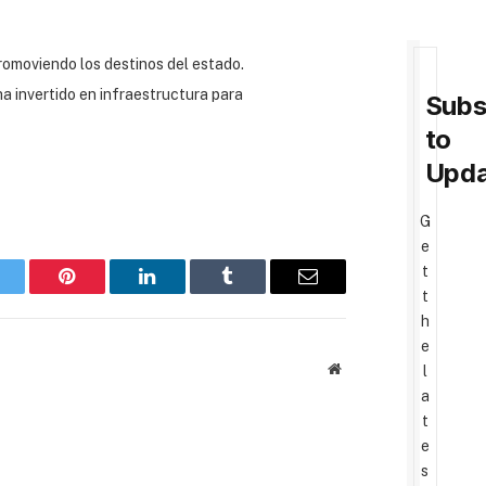
romoviendo los destinos del estado.
a invertido en infraestructura para
Subs
to
Upda
G
e
t
witter
Pinterest
LinkedIn
Tumblr
Email
t
h
e
Website
l
a
t
e
s