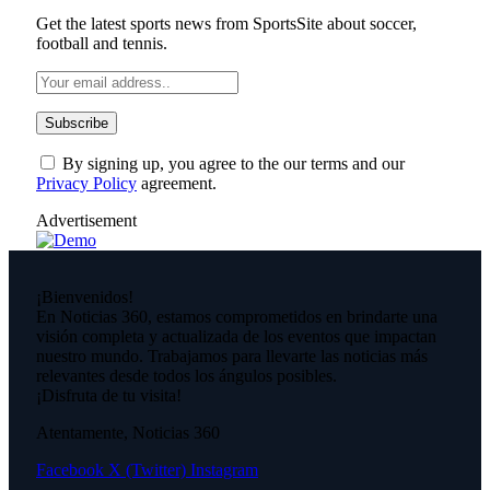
Get the latest sports news from SportsSite about soccer,
football and tennis.
By signing up, you agree to the our terms and our
Privacy Policy
agreement.
Advertisement
¡Bienvenidos!
En Noticias 360, estamos comprometidos en brindarte una
visión completa y actualizada de los eventos que impactan
nuestro mundo. Trabajamos para llevarte las noticias más
relevantes desde todos los ángulos posibles.
¡Disfruta de tu visita!
Atentamente, Noticias 360
Facebook
X (Twitter)
Instagram