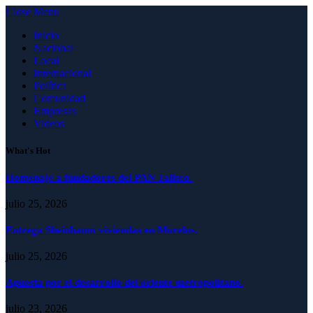
Close Menu
Inicio
Nacional
Local
Internacional
Política
Comunidad
Empresas
Videos
What's Hot
Homenaje a fundadores del PAN Jalisco.
julio 25, 2026
Entrega Sheinbaum viviendas en Morelos.
julio 25, 2026
Apuesta por el desarrollo del oriente metropolitano.
julio 23, 2026