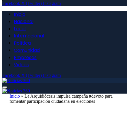
Facebook
X (Twitter)
Instagram
Inicio
Nacional
Local
Internacional
Política
Comunidad
Empresas
Videos
Facebook
X (Twitter)
Instagram
Inicio
»
La Arquidiócesis impulsa campaña #devoto para
fomentar participación ciudadana en elecciones