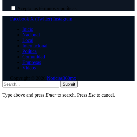
Acepto los términos y políticas.
Facebook
X (Twitter)
Instagram
Inicio
Nacional
Local
Internacional
Política
Comunidad
Empresas
Videos
Copyright © 2026
Noticias360mx
.
Submit
Type above and press
Enter
to search. Press
Esc
to cancel.