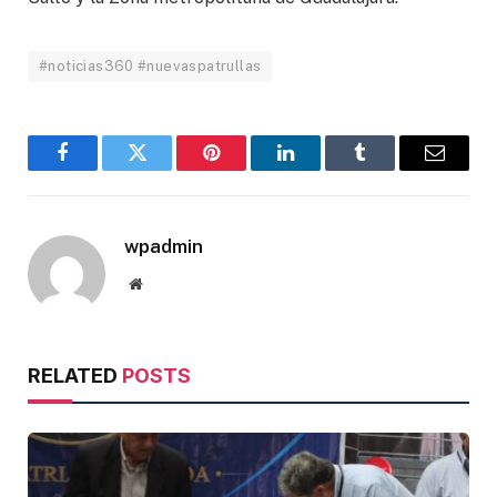
#noticias360 #nuevaspatrullas
Facebook
Twitter
Pinterest
LinkedIn
Tumblr
Email
wpadmin
Website
RELATED
POSTS