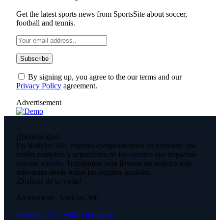
Get the latest sports news from SportsSite about soccer,
football and tennis.
By signing up, you agree to the our terms and our
Privacy Policy
agreement.
Advertisement
¡Bienvenidos!
En Noticias 360, estamos comprometidos en brindarte una
visión completa y actualizada de los eventos que impactan
nuestro mundo. Trabajamos para llevarte las noticias más
relevantes desde todos los ángulos posibles.
¡Disfruta de tu visita!
Atentamente, Noticias 360
Facebook
X (Twitter)
Instagram