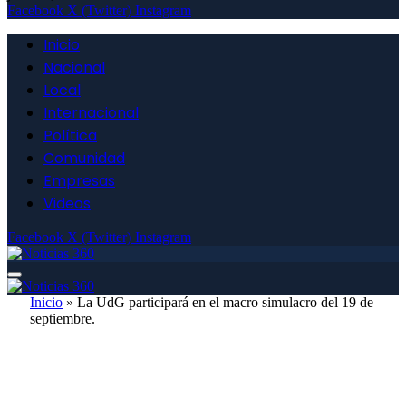
Facebook
X (Twitter)
Instagram
Inicio
Nacional
Local
Internacional
Política
Comunidad
Empresas
Videos
Facebook
X (Twitter)
Instagram
Inicio
»
La UdG participará en el macro simulacro del 19 de
septiembre.