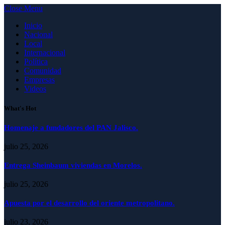
Close Menu
Inicio
Nacional
Local
Internacional
Política
Comunidad
Empresas
Videos
What's Hot
Homenaje a fundadores del PAN Jalisco.
julio 25, 2026
Entrega Sheinbaum viviendas en Morelos.
julio 25, 2026
Apuesta por el desarrollo del oriente metropolitano.
julio 23, 2026