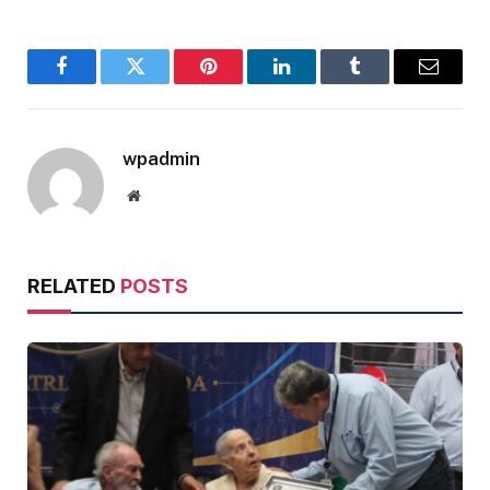
Facebook
Twitter
Pinterest
LinkedIn
Tumblr
Email
wpadmin
Website
RELATED
POSTS