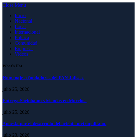
Close Menu
Inicio
Nacional
Local
Internacional
Política
Comunidad
Empresas
Videos
What's Hot
Homenaje a fundadores del PAN Jalisco.
julio 25, 2026
Entrega Sheinbaum viviendas en Morelos.
julio 25, 2026
Apuesta por el desarrollo del oriente metropolitano.
julio 23, 2026