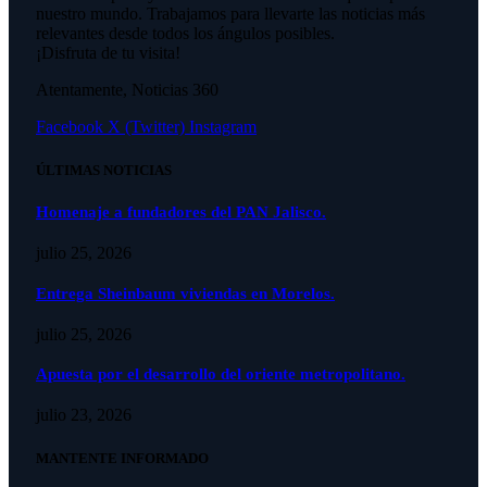
nuestro mundo. Trabajamos para llevarte las noticias más
relevantes desde todos los ángulos posibles.
¡Disfruta de tu visita!
Atentamente, Noticias 360
Facebook
X (Twitter)
Instagram
ÚLTIMAS NOTICIAS
Homenaje a fundadores del PAN Jalisco.
julio 25, 2026
Entrega Sheinbaum viviendas en Morelos.
julio 25, 2026
Apuesta por el desarrollo del oriente metropolitano.
julio 23, 2026
MANTENTE INFORMADO