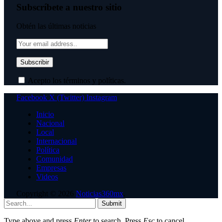
Subscríbete a nuestro sitio
Obtén las últimas noticias
Acepto los términos y políticas.
Facebook
X (Twitter)
Instagram
Inicio
Nacional
Local
Internacional
Política
Comunidad
Empresas
Videos
Copyright © 2026
Noticias360mx
.
Submit
Type above and press
Enter
to search. Press
Esc
to cancel.