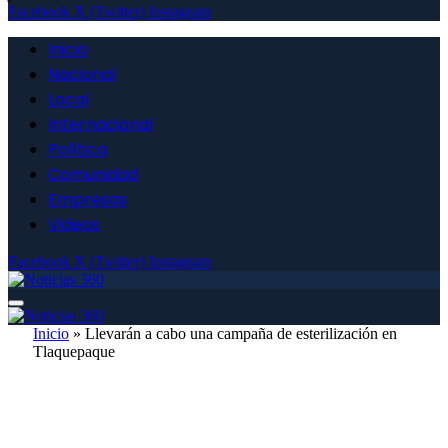
Facebook
X (Twitter)
Instagram
Inicio
Nacional
Local
Internacional
Política
Comunidad
Empresas
Videos
Facebook
X (Twitter)
Instagram
Inicio
»
Llevarán a cabo una campaña de esterilización en
Tlaquepaque