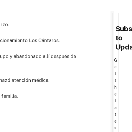
rzo.
Subs
to
accionamiento Los Cántaros.
Upda
grupo y abandonado allí después de
G
e
t
chazó atención médica.
t
h
e
 familia.
l
a
t
e
s