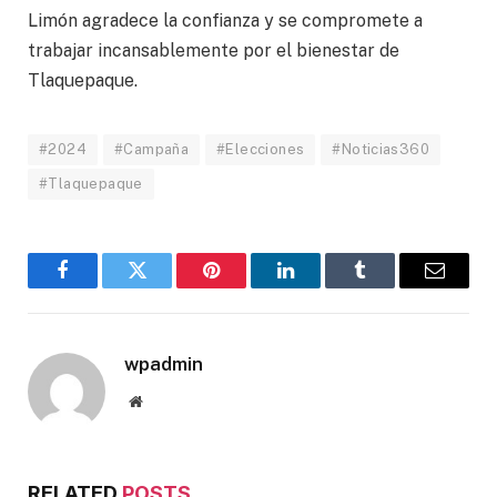
Limón agradece la confianza y se compromete a
trabajar incansablemente por el bienestar de
Tlaquepaque.
#2024
#Campaña
#Elecciones
#Noticias360
#Tlaquepaque
Facebook
Twitter
Pinterest
LinkedIn
Tumblr
Email
wpadmin
Website
RELATED
POSTS