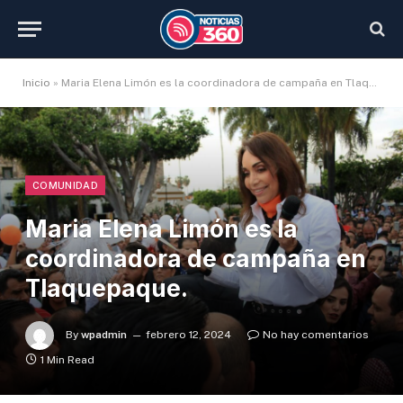
Inicio
»
Maria Elena Limón es la coordinadora de campaña en Tlaquepaque.
COMUNIDAD
Maria Elena Limón es la
coordinadora de campaña en
Tlaquepaque.
By
wpadmin
febrero 12, 2024
No hay comentarios
1 Min Read