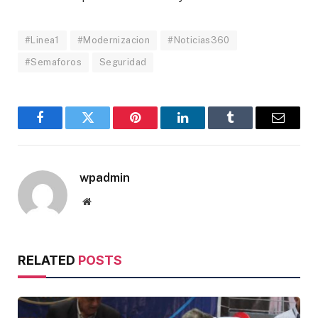
#Linea1
#Modernizacion
#Noticias360
#Semaforos
Seguridad
Facebook
Twitter
Pinterest
LinkedIn
Tumblr
Email
wpadmin
Website
RELATED
POSTS