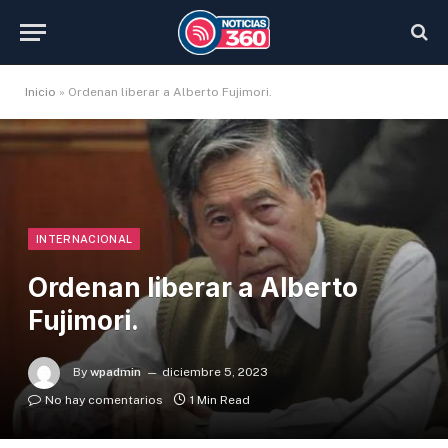
Inicio
»
Ordenan liberar a Alberto Fujimori.
INTERNACIONAL
Ordenan liberar a Alberto
Fujimori.
By
wpadmin
diciembre 5, 2023
No hay comentarios
1 Min Read