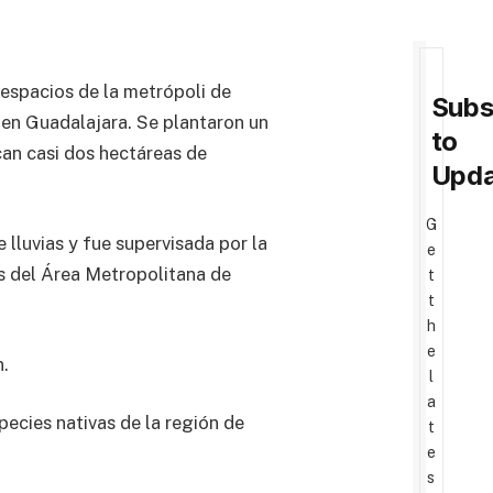
espacios de la metrópoli de
Subs
 en Guadalajara. Se plantaron un
to
can casi dos hectáreas de
Upda
G
 lluvias y fue supervisada por la
e
s del Área Metropolitana de
t
t
h
e
n.
l
a
pecies nativas de la región de
t
e
s