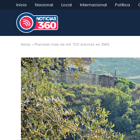
Inicio
Nacional
Local
Internacional
Política
Inicio
»
Plantean más de mil 700 árboles en ZMG.