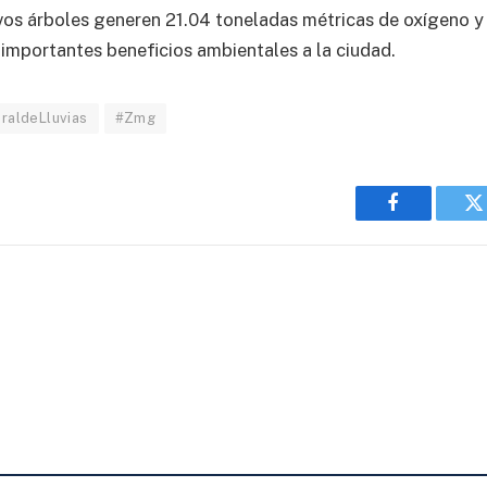
vos árboles generen 21.04 toneladas métricas de oxígeno 
mportantes beneficios ambientales a la ciudad.
aldeLluvias
#Zmg
Facebook
T