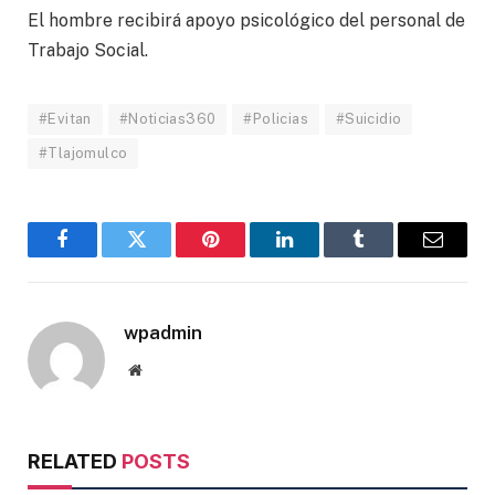
El hombre recibirá apoyo psicológico del personal de
Trabajo Social.
#Evitan
#Noticias360
#Policias
#Suicidio
#Tlajomulco
Facebook
Twitter
Pinterest
LinkedIn
Tumblr
Email
wpadmin
Website
RELATED
POSTS