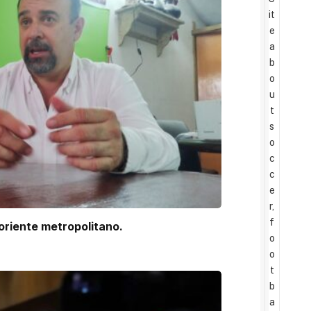
it
e
a
b
o
u
t
s
o
c
c
e
r,
f
 oriente metropolitano.
o
o
t
b
a