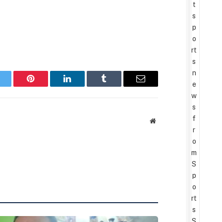
t
s
p
o
rt
s
n
e
witter
Pinterest
LinkedIn
Tumblr
Email
w
s
f
Website
r
o
m
S
p
o
rt
s
S