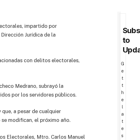
lectorales, impartido por
Subs
 Dirección Jurídica de la
to
Upda
acionadas con delitos electorales,
G
e
t
acheco Medrano, subrayó la
t
h
idos por los servidores públicos.
e
l
que, a pesar de cualquier
a
 se modifican, el próximo año.
t
e
s
tos Electorales, Mtro. Carlos Manuel